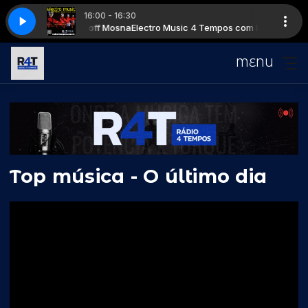
16:00 - 16:30
empos com Pat Sekircoff Mosna
 Music com Pat S Mosna
16h - Electro Music com Pat S Mosna
Electro Music 4 Tempos com Pat Sekircof
MENU
Top música - O último dia