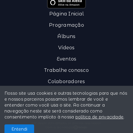
Página Inicial
Programação
Álbuns
Vídeos
Eventos
Trabalhe conosco
Colaboradores
Privacidade
Nosso site usa cookies e outras tecnologias para que nós
e nossos parceiros possamos lembrar de você e
Potência e Torque
entender como você usa o site. Ao continuar a
navegação neste site será considerado como
Notícias
consentimento implícito à nossa
política de privacidade
.
R4T desde 2014 @Todos os direitos reservados.
Com a tecnologia
Entendi