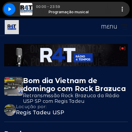
00:00 - 23:59
Mistake (Was To Love You)
sical
Programação musical
Diana Ross - My Mistake (Was To Love You)
MENU
Bom dia Vietnam de
domingo com Rock Brazuca
Retransmissão Rock Brazuca da Rádio
USP SP com Regis Tadeu
Locução por:
Regis Tadeu USP