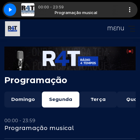
00:00 - 23:59
usical
troke009
fourstroke009
Programação musical
MENU
Programação
Domingo
Segunda
Terça
Quar
00:00 - 23:59
Programação musical