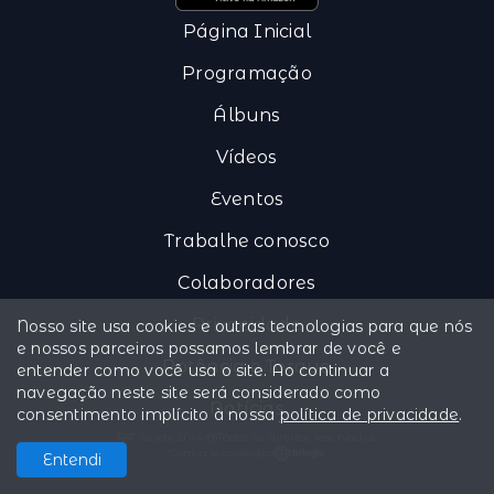
Página Inicial
Programação
Álbuns
Vídeos
Eventos
Trabalhe conosco
Colaboradores
Privacidade
Nosso site usa cookies e outras tecnologias para que nós
e nossos parceiros possamos lembrar de você e
Potência e Torque
entender como você usa o site. Ao continuar a
navegação neste site será considerado como
Notícias
consentimento implícito à nossa
política de privacidade
.
R4T desde 2014 @Todos os direitos reservados.
Com a tecnologia
Entendi