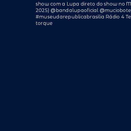
show com a Lupa direto do show no M
2025) @bandalupaoficial @muciobote
#museudarepublicabrasilia Rádio 4 T
torque