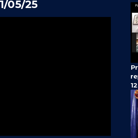
1/05/25
Pr
re
12