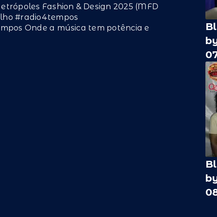
etrópoles Fashion & Design 2025 (MFD
lho #radio4tempos
B
empos Onde a música tem potência e
b
0
B
b
0