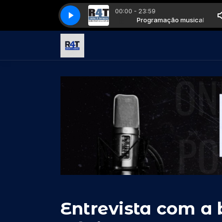
00:00 - 23:59
Programação musical
fourstroke015
fourstroke015
Programação musical
Entrevista com a