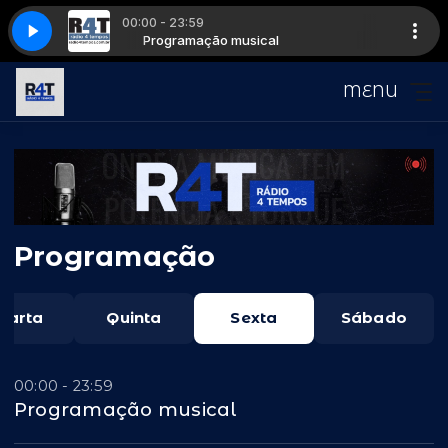
00:00 - 23:59
al
oke111
fourstroke111
Programação musical
MENU
Programação
uarta
Quinta
Sexta
Sábado
00:00 - 23:59
Programação musical