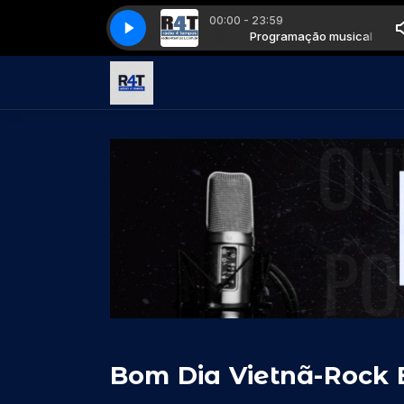
00:00 - 23:59
Programação musical
fourstroke017
fourstroke017
Programação musical
Bom Dia Vietnã-Rock