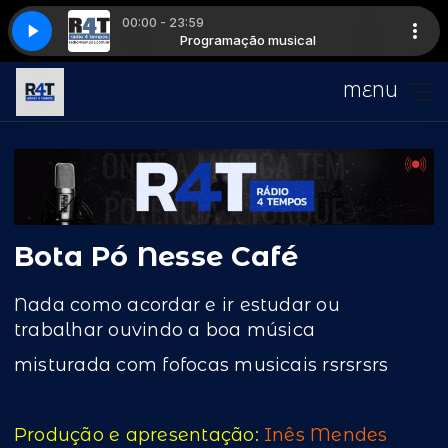
00:00 - 23:59
musical
 The Number of the Beast
musical
Programação musical
Iron Maiden - The Number of the Beast
Programação musical
MENU
Bota Pó Nesse Café
Nada como acordar e ir estudar ou
trabalhar ouvindo a boa música
misturada com fofocas musicais rsrsrsrs
Produção e apresentação:
Inês Mendes