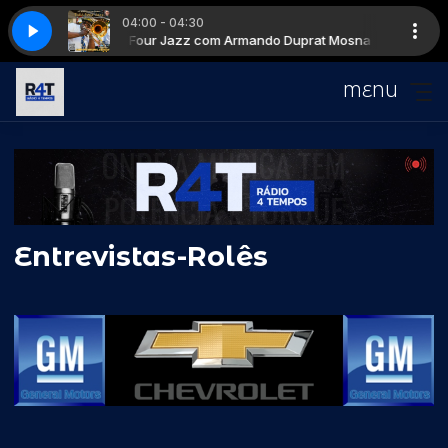
04:00 - 04:30
Take Four Jazz com Armando Duprat Mosna
The Brecker Brothers - Some Skunk Funk
The Brecker B
Take Four J
MENU
Entrevistas-Rolês