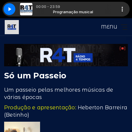
00:00 - 23:59
What's Love Got to Do with It
musical
Programação musical
Tina Turner - What's Love Got to Do with It
MENU
Só um Passeio
Um passeio pelas melhores músicas de
várias épocas
Produção e apresentação:
Heberton Barreira
(Betinho)