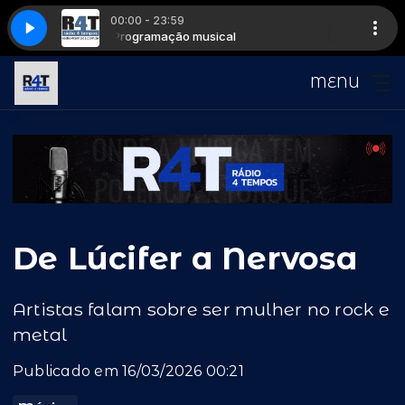
00:00 - 23:59
 De Rock
Programação musical
Casa das Máquinas - Casa De Rock
MENU
De Lúcifer a Nervosa
Artistas falam sobre ser mulher no rock e
metal
Publicado em 16/03/2026 00:21