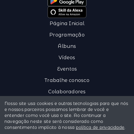
Página Inicial
Programação
Álbuns
Vídeos
Eventos
Trabalhe conosco
Colaboradores
Privacidade
Nosso site usa cookies e outras tecnologias para que nós
e nossos parceiros possamos lembrar de você e
Potência e Torque
entender como você usa o site. Ao continuar a
navegação neste site será considerado como
Notícias
consentimento implícito à nossa
política de privacidade
.
R4T desde 2014 @Todos os direitos reservados.