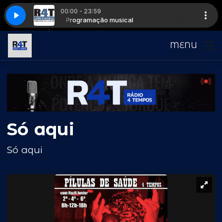
00:00 - 23:59
56
fourstroke056
Programação musical
MENU
Só aqui
Só aqui